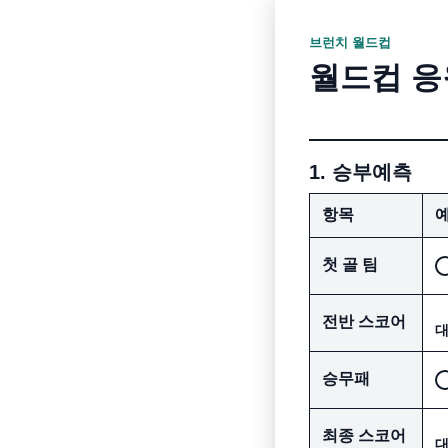
브런치 월드컵
월드컵 응
1. 승부예측
항목
첫 골 팀
전반 스코어
승무패
최종 스코어