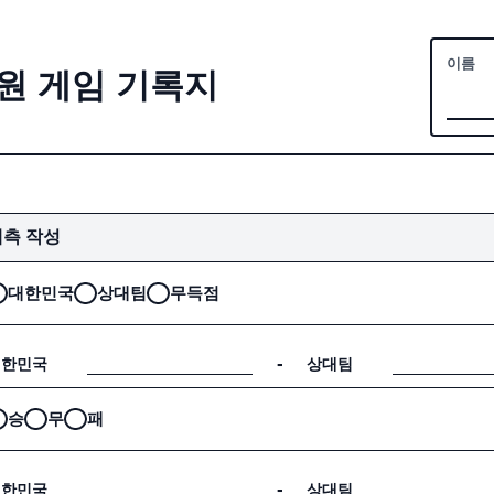
이름
원 게임 기록지
예측 작성
대한민국
상대팀
무득점
-
대한민국
상대팀
승
무
패
-
대한민국
상대팀