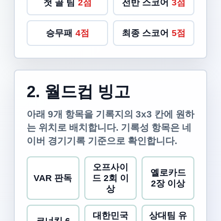
첫 골 팀
2점
전반 스코어
3점
승무패
4점
최종 스코어
5점
2. 월드컵 빙고
아래 9개 항목을 기록지의 3x3 칸에 원하
는 위치로 배치합니다. 기록성 항목은 네
이버 경기기록 기준으로 확인합니다.
오프사이
옐로카드
VAR 판독
드 2회 이
2장 이상
상
대한민국
상대팀 유